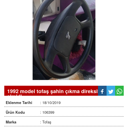
1992 model tofaş şahin çıkma direksiyon
simidi.
Eklenme Tarihi
: 18/10/2019
Ürün Kodu
: 106399
Marka
: Tofaş