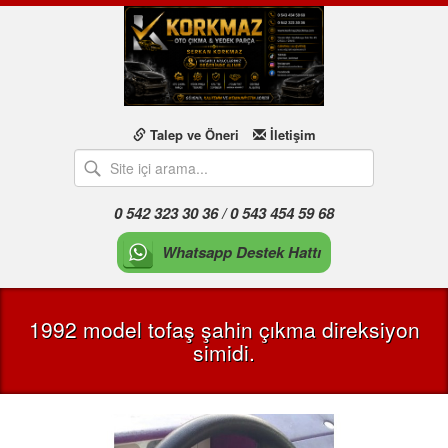
Talep ve Öneri
İletişim
0 542 323 30 36 / 0 543 454 59 68
Whatsapp Destek Hattı
1992 model tofaş şahin çıkma direksiyon
simidi.