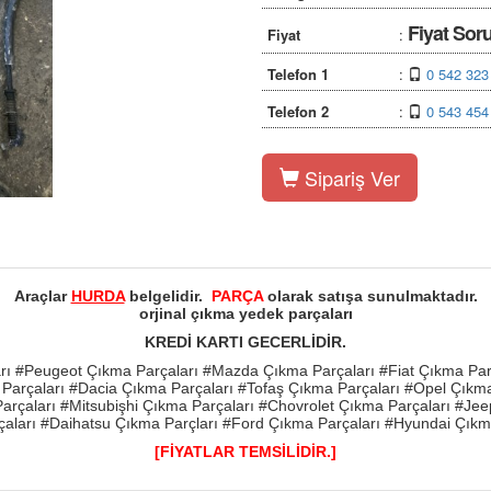
Fiyat Sor
Fiyat
:
Telefon 1
:
0 542 323
Telefon 2
:
0 543 454
Sipariş Ver
Araçlar
HURDA
belgelidir.
PARÇA
olarak satışa sunulmaktadır.
orjinal çıkma yedek parçaları
KREDİ KARTI GECERLİDİR.
rı #Peugeot Çıkma Parçaları #Mazda Çıkma Parçaları #Fiat Çıkma Pa
Parçaları #Dacia Çıkma Parçaları #Tofaş Çıkma Parçaları #Opel Çıkm
arçaları #Mitsubişhi Çıkma Parçaları #Chovrolet Çıkma Parçaları #Je
aları #Daihatsu Çıkma Parçları #Ford Çıkma Parçaları #Hyundai Çıkm
[FİYATLAR TEMSİLİDİR.]