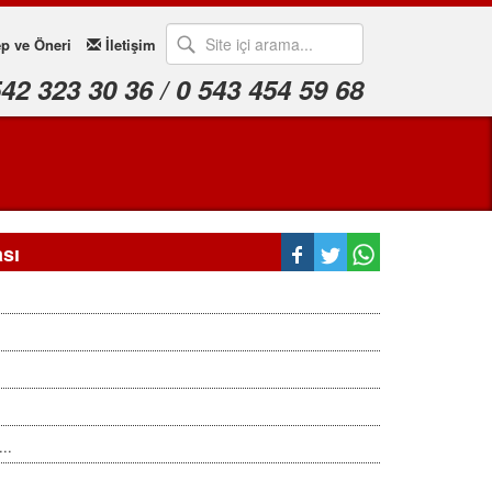
p ve Öneri
İletişim
542 323 30 36 / 0 543 454 59 68
sı
...