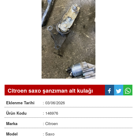
Citroen saxo şanzıman alt kulağı
Eklenme Tarihi
: 03/06/2026
Ürün Kodu
: 146976
Marka
: Citroen
Model
: Saxo