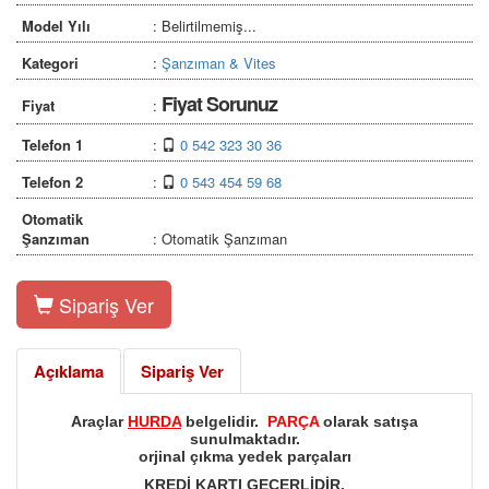
Model Yılı
: Belirtilmemiş...
Kategori
:
Şanzıman & Vites
Fiyat Sorunuz
Fiyat
:
Telefon 1
:
0 542 323 30 36
Telefon 2
:
0 543 454 59 68
Otomatik
Şanzıman
: Otomatik Şanzıman
Sipariş Ver
Açıklama
Sipariş Ver
Araçlar
HURDA
belgelidir.
PARÇA
olarak satışa
sunulmaktadır.
orjinal çıkma yedek parçaları
KREDİ KARTI GECERLİDİR.