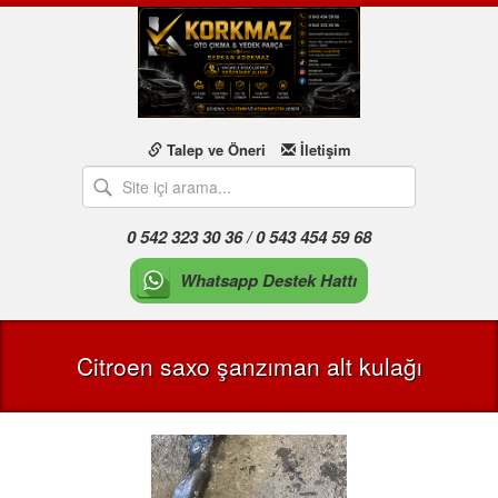
Talep ve Öneri
İletişim
0 542 323 30 36 / 0 543 454 59 68
Whatsapp Destek Hattı
Citroen saxo şanzıman alt kulağı