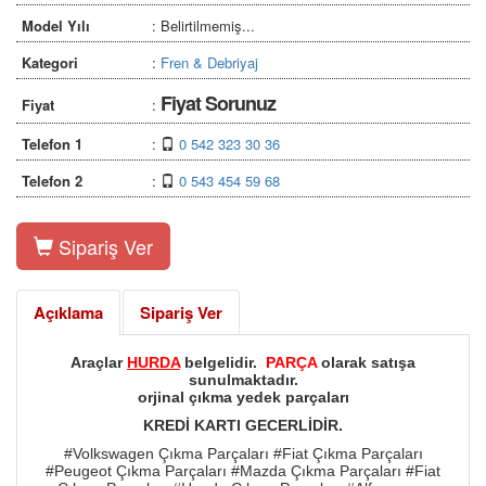
Model Yılı
: Belirtilmemiş...
Kategori
:
Fren & Debriyaj
Fiyat Sorunuz
Fiyat
:
Telefon 1
:
0 542 323 30 36
Telefon 2
:
0 543 454 59 68
Sipariş Ver
Açıklama
Sipariş Ver
Araçlar
HURDA
belgelidir.
PARÇA
olarak satışa
sunulmaktadır.
orjinal çıkma yedek parçaları
KREDİ KARTI GECERLİDİR.
#Volkswagen Çıkma Parçaları #Fiat Çıkma Parçaları
#Peugeot Çıkma Parçaları #Mazda Çıkma Parçaları #Fiat