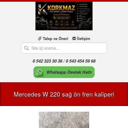
Talep ve Öneri
İletişim
0 542 323 30 36 / 0 543 454 59 68
Whatsapp Destek Hattı
Mercedes W 220 sağ ön fren kaliperi