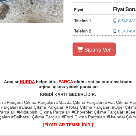
Fiyat Sor
Fiyat
:
Telefon 1
:
0 542 323
Telefon 2
:
0 543 454
Sipariş Ver
Araçlar
HURDA
belgelidir.
PARÇA
olarak satışa sunulmaktadır.
orjinal çıkma yedek parçaları
KREDİ KARTI GECERLİDİR.
rı #Peugeot Çıkma Parçaları #Mazda Çıkma Parçaları #Fiat Çıkma Pa
Parçaları #Dacia Çıkma Parçaları #Tofaş Çıkma Parçaları #Opel Çıkm
arçaları #Mitsubişhi Çıkma Parçaları #Chovrolet Çıkma Parçaları #Je
aları #Daihatsu Çıkma Parçları #Ford Çıkma Parçaları #Hyundai Çıkm
[FİYATLAR TEMSİLİDİR.]