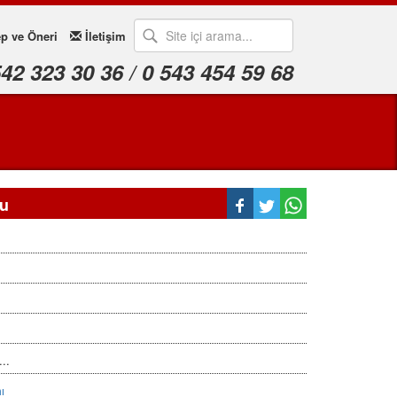
p ve Öneri
İletişim
542 323 30 36 / 0 543 454 59 68
zu
...
ı