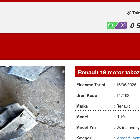
Tale
0 
Renault 19 motor tako
Eklenme Tarihi
: 16/06/2026
Ürün Kodu
: 147192
Marka
: Renault
Model
: R 19
Model Yılı
: Belirtilmemiş
Kategori
:
Motor Aksam