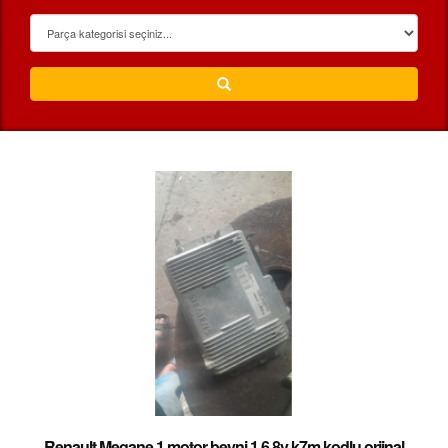
Renault Megane 1 motor beyni 1.6 8v k7m kodlu orjinal