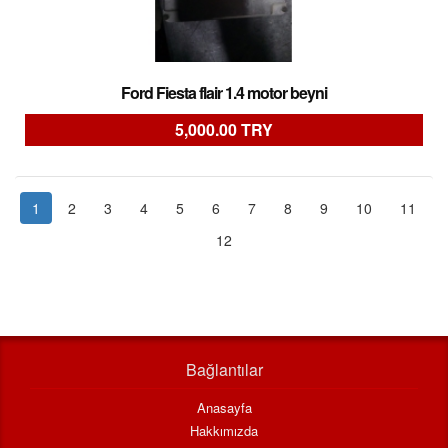
Ford Fiesta flair 1.4 motor beyni
5,000.00 TRY
1
2
3
4
5
6
7
8
9
10
11
12
Bağlantılar
Anasayfa
Hakkımızda