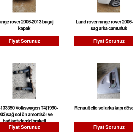
nge rover 2006-2013 bagaj
Land rover range rover 2006
kapak
sag arka camurluk
Fiyat Sorunuz
Fiyat Sorunuz
133350 Volkswagen T4(1990-
Renault clio sol arka kapı dö
03)sağ sol ön amortisör ve
bağlantı demiri braketi
Fiyat Sorunuz
Fiyat Sorunuz