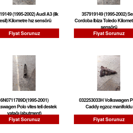
19149 (1995-2002) Audi A3 (ilk
357919149 (1995-2002) Se
esil) Kilometre hız sensörü
Cordoba Ibiza Toledo Kilomet
sensörü
Fiyat Sorunuz
Fiyat Sorunuz
6N0711789D(1995-2001)
032253033H Volkswagen P
swagen Polo vites teli destek
Caddy egzoz manifoldu
yatağı (abutment)
Fiyat Sorunuz
Fiyat Sorunuz