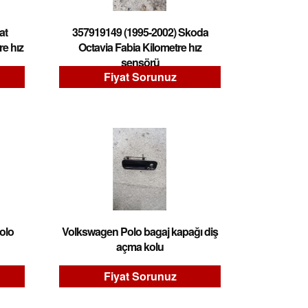
at
357919149 (1995-2002) Skoda
re hız
Octavia Fabia Kilometre hız
sensörü
Fiyat Sorunuz
olo
Volkswagen Polo bagaj kapağı diş
açma kolu
Fiyat Sorunuz