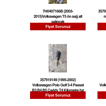
7H0407166B (2003-
3579
2015)Volkswagen T5 ön sağ alt
n
salıncak
Fiyat Sorunuz
357919149 (1995-2002)
Volkswagen Polo Golf 3-4 Passat
Volk
B3,B4,B5 Caddy T4 Kilometre hız
Fiyat Sorunuz
sensörü