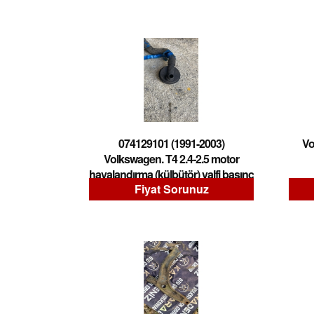
074129101 (1991-2003)
Vo
Volkswagen. T4 2.4-2.5 motor
havalandırma (külbütör) valfi basınç
Fiyat Sorunuz
regülatör valfi